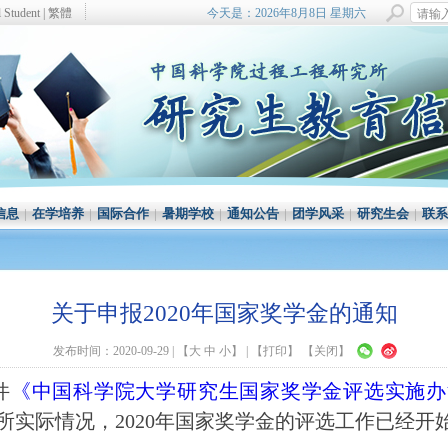
l Student
|
繁體
今天是：2026年8月8日 星期六
信息
|
在学培养
|
国际合作
|
暑期学校
|
通知公告
|
团学风采
|
研究生会
|
联系
关于申报2020年国家奖学金的通知
发布时间：2020-09-29
| 【
大
中
小
】 | 【
打印
】 【
关闭
】
件
《中国科学院大学研究生国家奖学金评选实施办法》
所实际情况，2020年国家奖学金的评选工作已经开