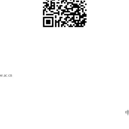
e.ac.cn
二〇二