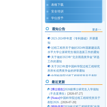
过程所联培生入所流程一览（每年3
表格下载
月，9月集中入所办理手续）
关于举办中国科学院大学2025年研究生
安全培训
学术论坛“科研向未来—新化工前沿交叉
学位授予
学科”分论坛的通知
关于2024-2025学年秋季学期高年级研
究生课程学习报名、选课及成绩认定的通
通知公告
更多>>
知
2023-2024学年度《专利基础》开课通
知
过程工程所关于做好2024年国家建设高
水平大学公派研究生项目选派工作的通知
关于做好2023年“北京雨燕奖学金”评选
工作的通知
关于2023年度中国科学院过程工程研究
所所长优秀奖学金的评审通知
中国科学院过程工程研究所关于表彰
2021——2022学年优秀学生的决定（第一
最近更新
批）
过程所联培生入所流程一览（每年3
[博士招生]
2026级博士研究生入学须知
月，9月集中入所办理手续）
（不含直博生）
[2026-07-27]
[Notice]
关于举办中国科学院大学2025年研究生
中国科学院过程工程研究所关于
表彰2026...
学术论坛“科研向未来—新化工前沿交叉
[2026-07-20]
学科”分论坛的通知
[招生信息]
2026年过程工程研究所“化学