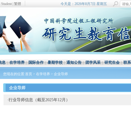
l Student
|
繁體
今天是：2026年8月7日 星期五
信息
|
在学培养
|
国际合作
|
暑期学校
|
通知公告
|
团学风采
|
研究生会
|
联系
您现在的位置:
首页
>
在学培养
>
企业导师
企业导师
·
行业导师信息（截至2025年12月）