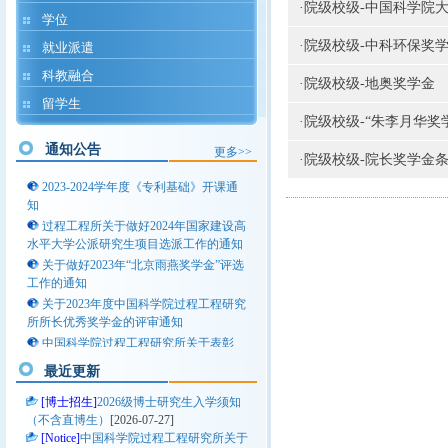
·
院级校级-中国科学院
学位
过程所联培生入所流程一览（每年3
·
院级校级-中科环保奖
就业派遣
月，9月集中入所办理手续）
关于举办中国科学院大学2025年研究生
科教融合
·
院级校级-地奥奖学金
学术论坛“科研向未来—新化工前沿交叉
留学生
学科”分论坛的通知
·
院级校级-“朱李月华奖
关于2024-2025学年秋季学期高年级研
究生课程学习报名、选课及成绩认定的通
通知公告
更多>>
·
院级校级-院长奖学金
知
2023-2024学年度《专利基础》开课通
知
过程工程所关于做好2024年国家建设高
水平大学公派研究生项目选派工作的通知
关于做好2023年“北京雨燕奖学金”评选
工作的通知
关于2023年度中国科学院过程工程研究
所所长优秀奖学金的评审通知
中国科学院过程工程研究所关于表彰
2021——2022学年优秀学生的决定（第一
最近更新
批）
过程所联培生入所流程一览（每年3
[博士招生]
2026级博士研究生入学须知
月，9月集中入所办理手续）
（不含直博生）
[2026-07-27]
关于举办中国科学院大学2025年研究生
[Notice]
中国科学院过程工程研究所关于