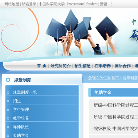
网站地图
|
邮箱登录
|
中国科学院大学
|
International Student
|
繁體
首 页
|
研究所简介
|
招生信息
|
在学培养
|
国际合作
|
您现在的位置:
首页
>
规章制度
规章制度
规章制度一览
奖助学金
招生
·
所级-中国科学院过程
学生管理
·
所级-中国科学院过程
教学培养
导师队伍
·
院级校级-中国科学院
奖助学金