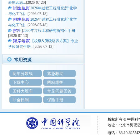
学术论坛“科研向未来—新化工前沿交叉
表彰2026...
[2026-07-20]
学科”分论坛的通知
[招生信息]
2026年过程工程研究所“化学
与化工”优...
[2026-07-18]
关于2024-2025学年秋季学期高年级研
[招生信息]
2026年过程工程研究所“化学
究生课程学习报名、选课及成绩认定的通
与化工”优...
[2026-07-18]
知
[招生]
2026年过程工程研究所招生手册
2023-2024学年度《专利基础》开课通
[2026-07-13]
知
[教学培养]
【校级&所级培养方案】专业
过程工程所关于做好2024年国家建设高
学位研究生培...
[2026-07-13]
水平大学公派研究生项目选派工作的通知
关于做好2023年“北京雨燕奖学金”评选
常用资源
工作的通知
关于2023年度中国科学院过程工程研究
历年分数线
紧急救助
所所长优秀奖学金的评审通知
中国科学院过程工程研究所关于表彰
下载中心
网站维护
2021——2022学年优秀学生的决定（第一
国科大班车
常见问题回答
批）
非全日制
保险手册
版权所有 © 中国
地址：北京市海淀区
电话：86-10-62554