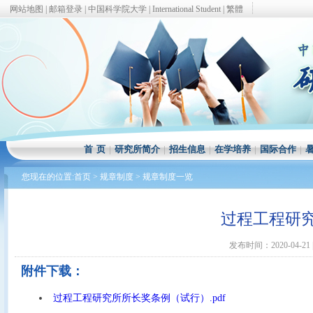
网站地图
|
邮箱登录
|
中国科学院大学
|
International Student
|
繁體
首 页
|
研究所简介
|
招生信息
|
在学培养
|
国际合作
|
您现在的位置:
首页
>
规章制度
>
规章制度一览
过程工程研
发布时间：2020-04-21
附件下载：
过程工程研究所所长奖条例（试行）.pdf